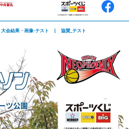
大会結果・画像-テスト
協賛_テスト