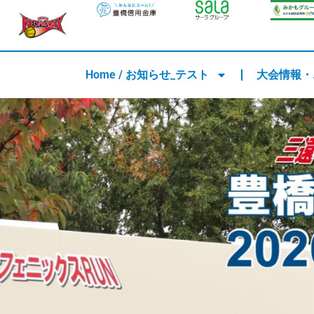
内
容
を
ス
Home / お知らせ_テスト
大会情報・
キ
ッ
プ