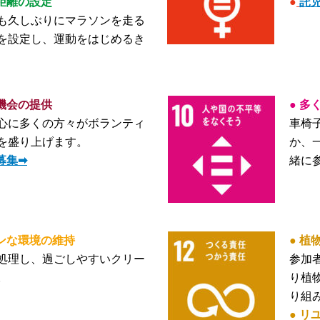
距離の設定
●
託
も久しぶりにマラソンを走る
を設定し、運動をはじめるき
機会の提供
● 
心に多くの方々がボランティ
車椅
を盛り上げます。
か、
募集➡
緒に
ンな環境の維持
● 植
処理し、過ごしやすいクリー
参加
。
り植
り組
● リ