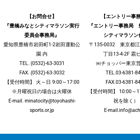
【お問合せ】
【エントリー事
『豊橋みなとシティマラソン実行
『エントリー事務局 
委員会事務局』
シティマラソン
愛知県豊橋市岩田町1-2岩田運動公
〒135-0032 東京都
園 内
丁目13-4-2F 霜
TEL. (0532)-63-3031
㈱チョッパー東京
FAX. (0532)-63-3032
TEL.03-6381-8
【受付時間】 火～日 9:00～17:00
FAX.03-6381-8
※月曜祝日の場合は火曜休
【受付時間】 10:00～1
E-mail. minatocity@toyohashi-
祝を除く）
sports.or.jp
E-mail.info@ach