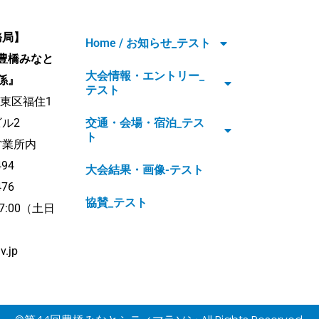
務局】
Home / お知らせ_テスト
豊橋みなと
大会情報・エントリー_
係』
テスト
江東区福住1
ビル2
交通・会場・宿泊_テス
ト
営業所内
494
大会結果・画像-テスト
476
協賛_テスト
7:00（土日
v.jp